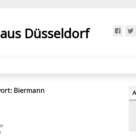
 aus Düsseldorf
ort:
Biermann
A
er
m