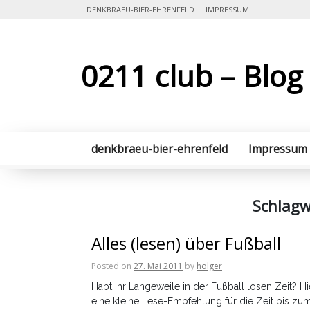
Skip
DENKBRAEU-BIER-EHRENFELD
IMPRESSUM
to
content
0211 club – Blog
denkbraeu-bier-ehrenfeld
Impressum
Schlagw
Alles (lesen) über Fußball
Posted on
27. Mai 2011
by
holger
Habt ihr Langeweile in der Fußball losen Zeit? Hi
eine kleine Lese-Empfehlung für die Zeit bis zu