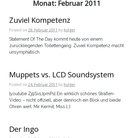
Monat:
Februar 2011
Zuviel Kompetenz
Posted on
28. Februar 2011
by
holger
Statement Of The Day kommt heute von einem
zurückliegenden Toilettengang: Zuviel Kompetenz macht
unsymphatisch.
Muppets vs. LCD Soundsystem
Posted on
24. Februar 2011
by
holger
[youtube Zj9Sv1JpmPs] Ein wirklich schönes Straßen-
Video – nicht offiziell, aber dennoch ein Blick und beide
Ohren wert. Mir Kermit, Miss […]
Der Ingo