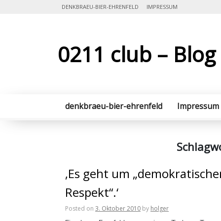
Skip
DENKBRAEU-BIER-EHRENFELD
IMPRESSUM
to
content
0211 club – Blog
denkbraeu-bier-ehrenfeld
Impressum
Schlagw
‚Es geht um „demokratische
Respekt“.‘
Posted on
3. Oktober 2010
by
holger