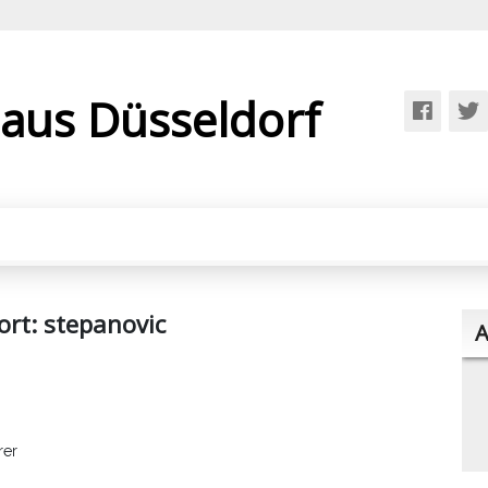
 aus Düsseldorf
ort:
stepanovic
A
rer