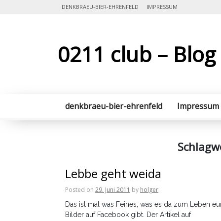
Skip
DENKBRAEU-BIER-EHRENFELD
IMPRESSUM
to
content
0211 club – Blog
denkbraeu-bier-ehrenfeld
Impressum
Schlagw
Lebbe geht weida
Posted on
29. Juni 2011
by
holger
Das ist mal was Feines, was es da zum Leben eu
Bilder auf Facebook gibt. Der Artikel auf