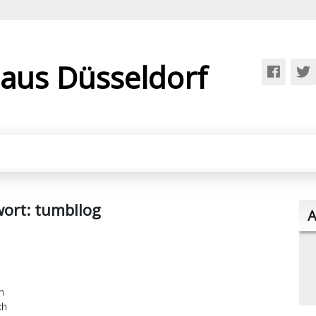
 aus Düsseldorf
wort:
tumbllog
A
h
ch