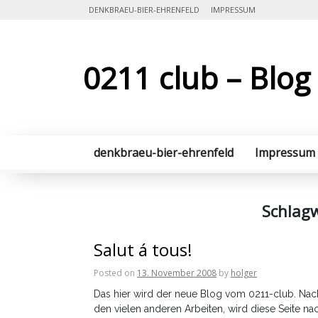
Skip
DENKBRAEU-BIER-EHRENFELD
IMPRESSUM
to
content
0211 club – Blog
denkbraeu-bier-ehrenfeld
Impressum
Schlag
Salut á tous!
Posted on
13. November 2008
by
holger
Das hier wird der neue Blog vom 0211-club. Nac
den vielen anderen Arbeiten, wird diese Seite na