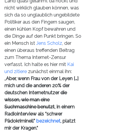
Land quasi gelähmt da hockt und
nicht wirklich glauben können, was
sich da so unglaublich ungebildete
Politiker aus den Fingern saugen,
einen kühlen Kopf bewahren und
die Dinge auf den Punkt bringen. So
ein Mensch ist
Jens Scholz
, der
einen überaus treffenden Beitrag
zum Thema Internet-Zensur
verfasst. Ich halte es hier mit
Kai
und zitiere
zunächst einmal ihn:
„
Aber, wenn Frau von der Leyen […]
mich und die anderen 20% der
deutschen Internetnutzer
die
wissen, wie man eine
Suchmaschine benutzt
, in einem
Radiointerview als “schwer
Pädokriminell”
bezeichnet
, platzt
mir der Kragen.“