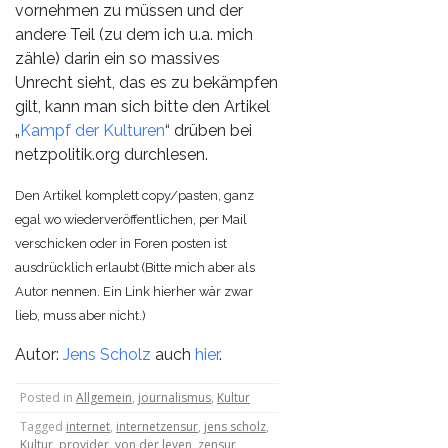
vornehmen zu müssen und der
andere Teil (zu dem ich u.a. mich
zähle) darin ein so massives
Unrecht sieht, das es zu bekämpfen
gilt, kann man sich bitte den Artikel
„
Kampf der Kulturen
“ drüben bei
netzpolitik.org durchlesen.
Den Artikel komplett copy/pasten, ganz
egal wo wiederveröffentlichen, per Mail
verschicken oder in Foren posten ist
ausdrücklich erlaubt (Bitte mich aber als
Autor nennen. Ein Link hierher wär zwar
lieb, muss aber nicht.)
Autor:
Jens Scholz
auch
hier
.
Posted in
Allgemein
,
journalismus
,
Kultur
Tagged
internet
,
internetzensur
,
jens scholz
,
Kultur
,
provider
,
von der leyen
,
zensur
,