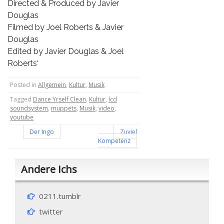
Directed & Produced by Javier
Douglas
Filmed by Joel Roberts & Javier
Douglas
Edited by Javier Douglas & Joel
Roberts‘
Posted in
Allgemein
,
Kultur
,
Musik
Tagged
Dance Yrself Clean
,
Kultur
,
lcd
soundsystem
,
muppets
,
Musik
,
video
,
youtube
Beitragsnavigation
Der Ingo
Zuviel
Kompetenz
Andere Ichs
0211.tumblr
twitter