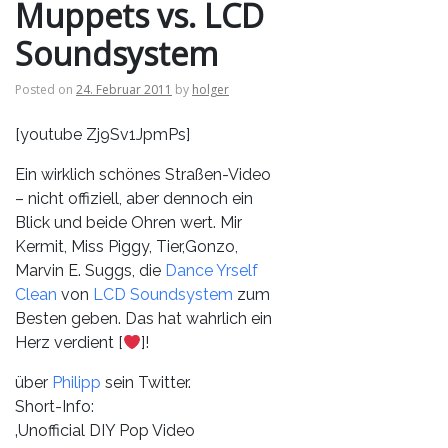
Muppets vs. LCD
Soundsystem
Posted on
24. Februar 2011
by
holger
[youtube Zj9Sv1JpmPs]
Ein wirklich schönes Straßen-Video
– nicht offiziell, aber dennoch ein
Blick und beide Ohren wert. Mir
Kermit, Miss Piggy, Tier,Gonzo,
Marvin E. Suggs, die
Dance Yrself
Clean
von
LCD Soundsystem
zum
Besten geben. Das hat wahrlich ein
Herz verdient [
]!
über
Philipp
sein Twitter.
Short-Info:
‚Unofficial DIY Pop Video