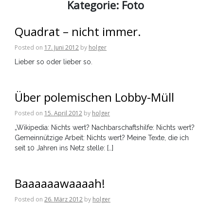
Kategorie:
Foto
Quadrat – nicht immer.
Posted on
17. Juni 2012
by
holger
Lieber so oder lieber so.
Über polemischen Lobby-Müll
Posted on
15. April 2012
by
holger
„Wikipedia: Nichts wert? Nachbarschaftshilfe: Nichts wert?
Gemeinnützige Arbeit: Nichts wert? Meine Texte, die ich
seit 10 Jahren ins Netz stelle: […]
Baaaaaawaaaah!
Posted on
26. März 2012
by
holger