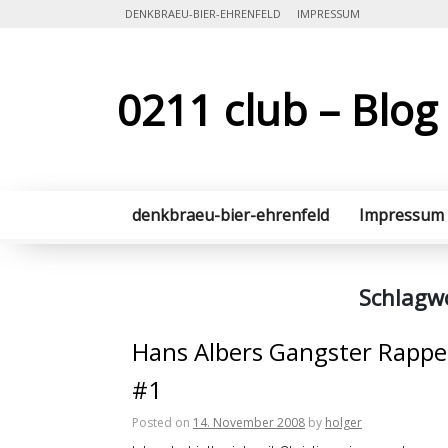
Skip
DENKBRAEU-BIER-EHRENFELD
IMPRESSUM
to
content
0211 club – Blog
denkbraeu-bier-ehrenfeld
Impressum
Schlagw
Hans Albers Gangster Rappe
#1
Posted on
14. November 2008
by
holger