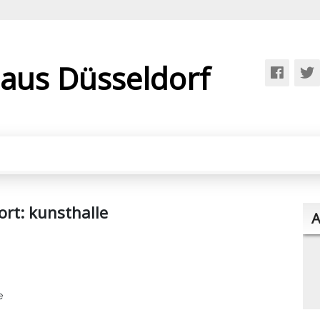
 aus Düsseldorf
ort:
kunsthalle
A
e