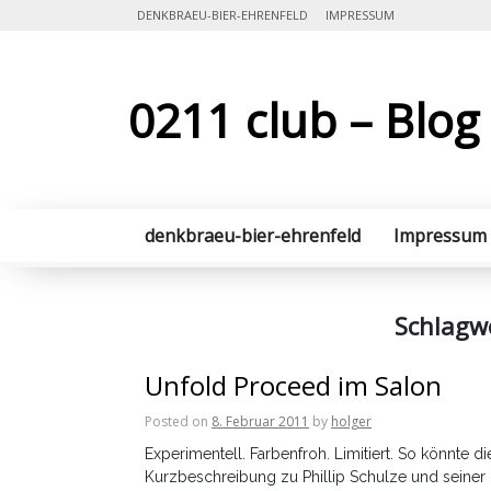
Skip
DENKBRAEU-BIER-EHRENFELD
IMPRESSUM
to
content
0211 club – Blog
denkbraeu-bier-ehrenfeld
Impressum
Schlagw
Unfold Proceed im Salon
Posted on
8. Februar 2011
by
holger
Experimentell. Farbenfroh. Limitiert. So könnte di
Kurzbeschreibung zu Phillip Schulze und seiner