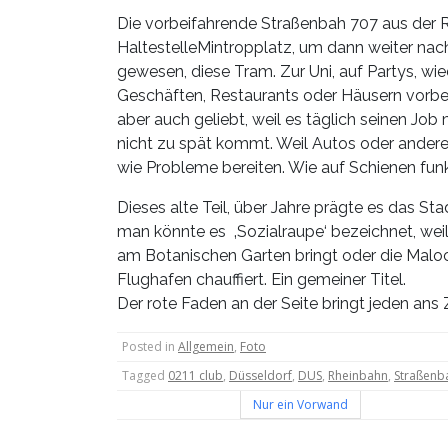
Die vorbeifahrende Straßenbah 707 aus der Ri
HaltestelleMintropplatz, um dann weiter nach
gewesen, diese Tram. Zur Uni, auf Partys, w
Geschäften, Restaurants oder Häusern vorbei
aber auch geliebt, weil es täglich seinen Jo
nicht zu spät kommt. Weil Autos oder ander
wie Probleme bereiten. Wie auf Schienen funk
Dieses alte Teil, über Jahre prägte es das St
man könnte es ‚Sozialraupe‘ bezeichnet, wei
am Botanischen Garten bringt oder die Maloch
Flughafen chauffiert. Ein gemeiner Titel.
Der rote Faden an der Seite bringt jeden ans 
Posted in
Allgemein
,
Foto
Tagged
0211 club
,
Düsseldorf
,
DUS
,
Rheinbahn
,
Straßenb
Beitragsnavigation
Nur ein Vorwand