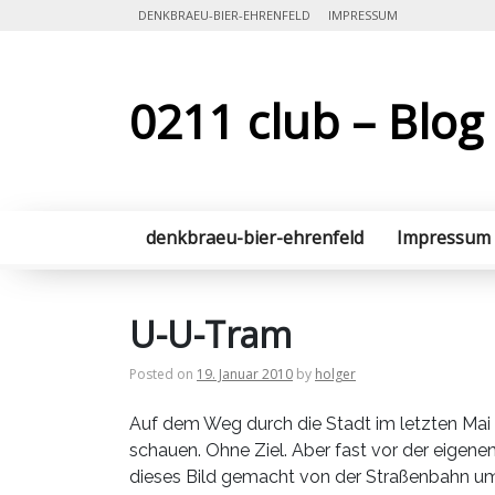
Skip
DENKBRAEU-BIER-EHRENFELD
IMPRESSUM
to
content
0211 club – Blog
denkbraeu-bier-ehrenfeld
Impressum
U-U-Tram
Posted on
19. Januar 2010
by
holger
Auf dem Weg durch die Stadt im letzten Mai
schauen. Ohne Ziel. Aber fast vor der eigen
dieses Bild gemacht von der Straßenbahn u