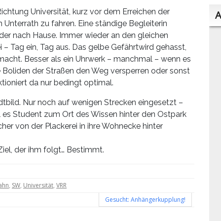
chtung Universität, kurz vor dem Erreichen der
A
 Unterrath zu fahren. Eine ständige Begleiterin
ieder nach Hause. Immer wieder an den gleichen
 – Tag ein, Tag aus. Das gelbe Gefährtwird gehasst,
b macht. Besser als ein Uhrwerk – manchmal – wenn es
e Boliden der Straßen den Weg versperren oder sonst
tioniert da nur bedingt optimal.
adtbild. Nur noch auf wenigen Strecken eingesetzt –
l es Student zum Ort des Wissen hinter den Ostpark
er von der Plackerei in ihre Wohnecke hinter
Ziel, der ihm folgt… Bestimmt.
ahn
,
SW
,
Universität
,
VRR
Gesucht: Anhängerkupplung!