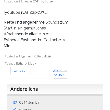
Posted on
28. Januar 2011
by
holger
[youtube rvAFZzpkO7E]
Nette und angenehme Sounds zum
Start in ein gemütliches
Wochenende allerseits mit
Estheros Fastlane im Cottonbelly
Mix.
Posted in
Allgemein
,
Kultur
,
Musik
Tagged
Esthero
,
Musik
Beitragsnavigation
Lampe an
Warm und
Sauber
Andere Ichs
0211.tumblr
twitter