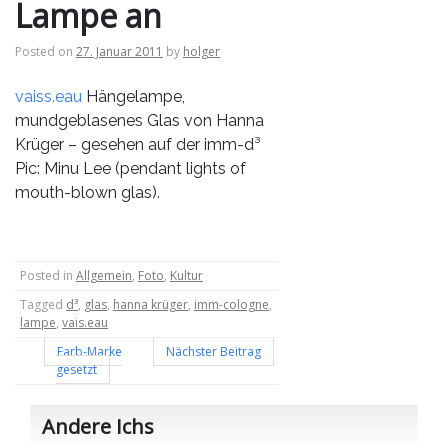
Lampe an
Posted on
27. Januar 2011
by
holger
vaiss.eau
Hängelampe,
mundgeblasenes Glas von Hanna
Krüger – gesehen auf der imm-d³
Pic: Minu Lee (pendant lights of
mouth-blown glas).
Posted in
Allgemein
,
Foto
,
Kultur
Tagged
d³
,
glas
,
hanna krüger
,
imm-cologne
,
lampe
,
vais.eau
Beitragsnavigation
Farb-Marke
Nächster Beitrag
gesetzt
Andere Ichs