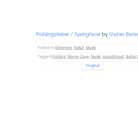
Frühlingsfieber / Springfever
by
Stefan Beck
Posted in
Allgemein
,
Kultur
,
Musik
Tagged
Frühling
,
Marvin Gaye
,
Musik
,
soundcloud
,
Stefan
Beitragsnavigation
Original