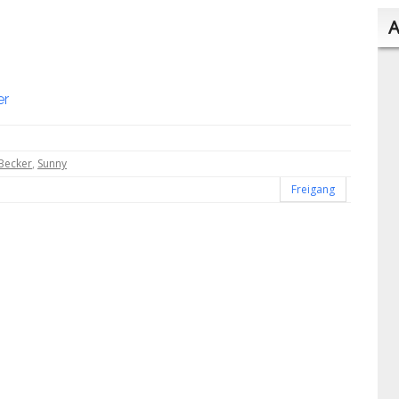
A
er
 Becker
,
Sunny
Freigang