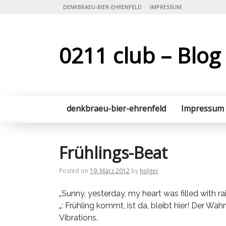
Skip
DENKBRAEU-BIER-EHRENFELD
IMPRESSUM
to
content
0211 club – Blog
denkbraeu-bier-ehrenfeld
Impressum
Frühlings-Beat
Posted on
19. März 2012
by
holger
„Sunny, yesterday, my heart was filled with r
„: Frühling kommt, ist da, bleibt hier! Der W
Vibrations.