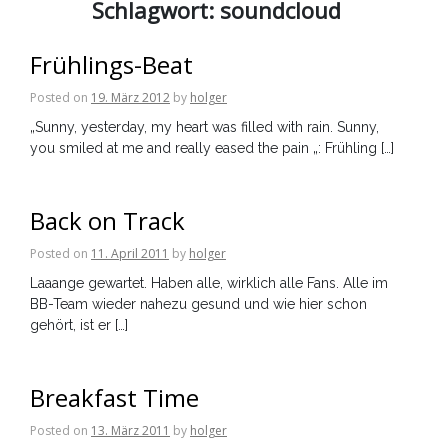
Schlagwort:
soundcloud
Frühlings-Beat
Posted on
19. März 2012
by
holger
„Sunny, yesterday, my heart was filled with rain. Sunny,
you smiled at me and really eased the pain „: Frühling […]
Back on Track
Posted on
11. April 2011
by
holger
Laaange gewartet. Haben alle, wirklich alle Fans. Alle im
BB-Team wieder nahezu gesund und wie hier schon
gehört, ist er […]
Breakfast Time
Posted on
13. März 2011
by
holger