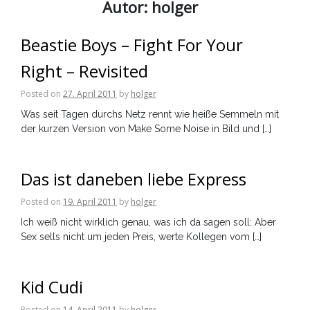
Autor:
holger
Beastie Boys – Fight For Your
Right – Revisited
Posted on
27. April 2011
by
holger
Was seit Tagen durchs Netz rennt wie heiße Semmeln mit
der kurzen Version von Make Some Noise in Bild und […]
Das ist daneben liebe Express
Posted on
19. April 2011
by
holger
Ich weiß nicht wirklich genau, was ich da sagen soll: Aber
Sex sells nicht um jeden Preis, werte Kollegen vom […]
Kid Cudi
Posted on
14. April 2011
by
holger