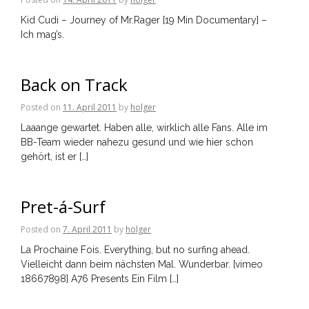
Kid Cudi – Journey of Mr.Rager [19 Min Documentary] –
Ich mag’s.
Back on Track
Posted on
11. April 2011
by
holger
Laaange gewartet. Haben alle, wirklich alle Fans. Alle im
BB-Team wieder nahezu gesund und wie hier schon
gehört, ist er […]
Pret-á-Surf
Posted on
7. April 2011
by
holger
La Prochaine Fois. Everything, but no surfing ahead.
Vielleicht dann beim nächsten Mal. Wunderbar. [vimeo
18667898] A76 Presents Ein Film […]