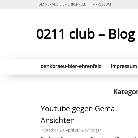
Skip
DENKBRAEU-BIER-EHRENFELD
IMPRESSUM
to
content
0211 club – Blog
denkbraeu-bier-ehrenfeld
Impressum
Kategor
Youtube gegen Gema –
Ansichten
Posted on
20. April 2012
by
holger