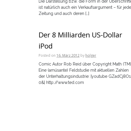
Die Darstellung bzw. die Form in der Überschrift
ist natürlich auch ein Verkaufsargument – für jed
Zeitung und auch deren […]
Der 8 Milliarden US-Dollar
iPod
Posted on
16. März 2012
by
holger
Comic Autor Rob Reid über Copyright Math (TM)
Eine (amüsante) Feldstudie mit aktuellen Zahlen
der Unterhaltungsindustrie: [youtube GZadCj8O1
0&] http://www.ted.com