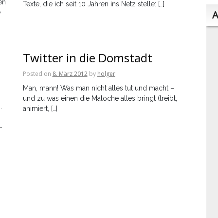
en
Texte, die ich seit 10 Jahren ins Netz stelle: […]
e
A
Twitter in die Domstadt
Posted on
8. März 2012
by
holger
Man, mann! Was man nicht alles tut und macht –
und zu was einen die Maloche alles bringt (treibt,
.
animiert, […]
-