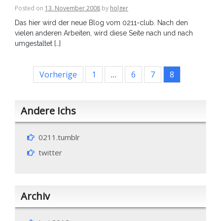
Posted on
13. November 2008
by
holger
Das hier wird der neue Blog vom 0211-club. Nach den
vielen anderen Arbeiten, wird diese Seite nach und nach
umgestaltet […]
Seitennummerierung
Vorherige
1
…
6
7
8
der
Beiträge
Andere Ichs
0211.tumblr
twitter
Archiv